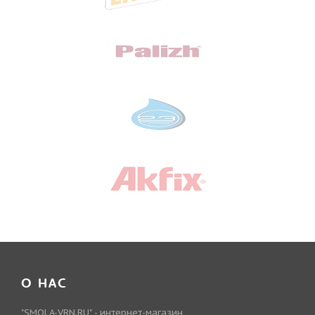
О НАС
"SMOLA-VRN.RU" - интернет-магазин