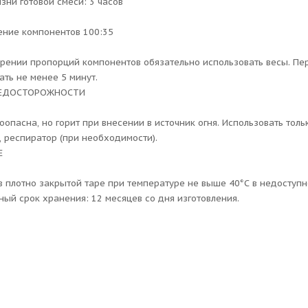
зни готовой смеси: 3 часов
ние компонентов 100:35
рении пропорций компонентов обязательно использовать весы. Пе
ть не менее 5 минут.
РЕДОСТОРОЖНОСТИ
оопасна, но горит при внесении в источник огня. Использовать тол
, респиратор (при необходимости).
Е
в плотно закрытой таре при температуре не выше 40°С в недоступн
ный срок хранения: 12 месяцев со дня изготовления.