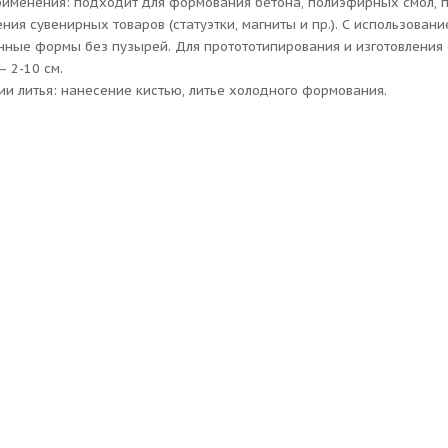
именения: подходит для формования бетона, полиэфирных смол, пл
ения сувенирных товаров (статуэтки, магниты и пр.). С использова
нные формы без пузырей. Для протототипирования и изготовления 
– 2-10 см.
ии литья: нанесение кистью, литье холодного формования.