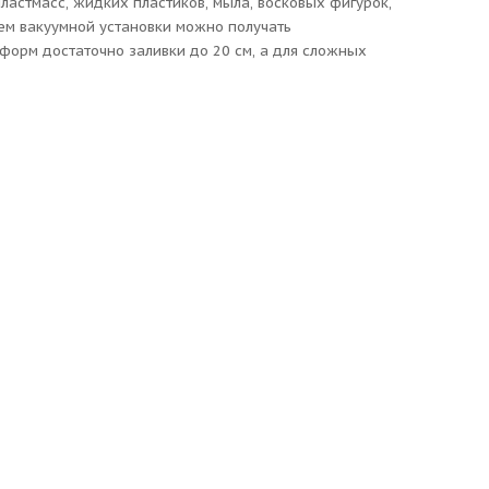
астмасс, жидких пластиков, мыла, восковых фигурок,
нием вакуумной установки можно получать
форм достаточно заливки до 20 см, а для сложных